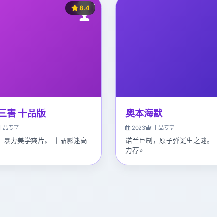
8.4
三害 十品版
奥本海默
十品专享
2023
十品专享
，暴力美学爽片。 十品影迷高
诺兰巨制，原子弹诞生之谜。 
力荐⭐