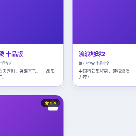
烫 十品版
流浪地球2
十品专享
2023
十品专享
励志喜剧，笑泪齐飞。 十品影
中国科幻里程碑，硬核浪漫。 
证。
力荐⭐
9.4