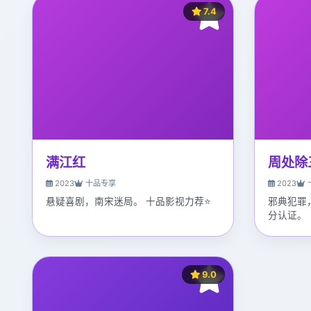
7.4
满江红
周处除
2023
十品专享
2023
悬疑喜剧，南宋迷局。 十品影视力荐⭐
邪典犯罪
分认证。
9.0