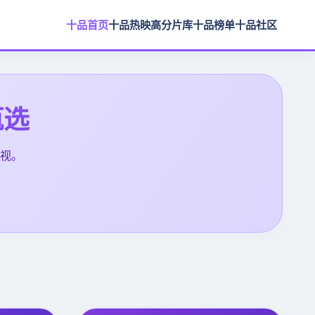
十品首页
十品热映
高分片库
十品榜单
十品社区
甄选
视。