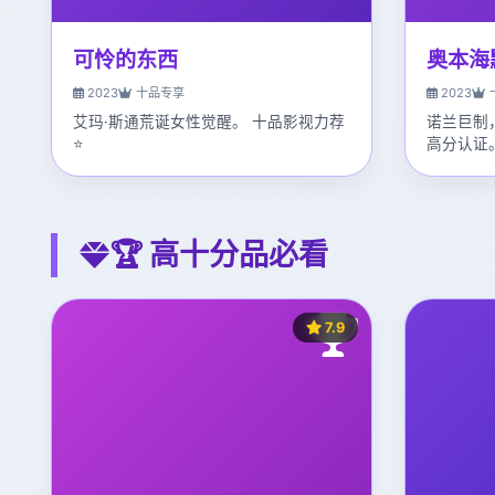
可怜的东西
奥本海
2023
十品专享
2023
艾玛·斯通荒诞女性觉醒。 十品影视力荐
诺兰巨制
⭐
高分认证
🏆 高十分品必看
7.9