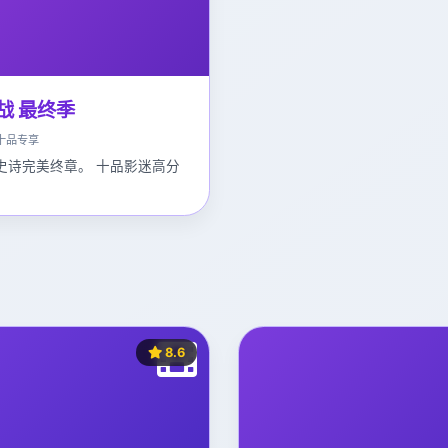
战 最终季
十品专享
史诗完美终章。 十品影迷高分
8.6