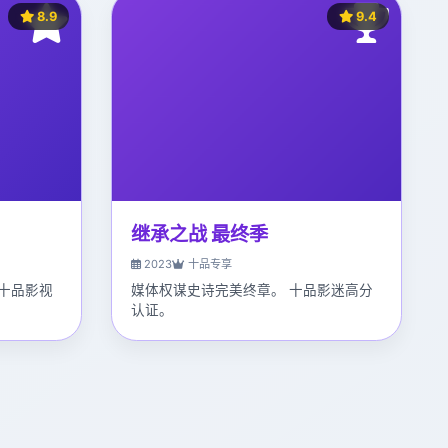
8.9
9.4
继承之战 最终季
2023
十品专享
十品影视
媒体权谋史诗完美终章。 十品影迷高分
认证。