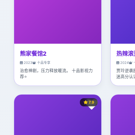
熊家餐馆2
热辣滚
2023
十品专享
2024
治愈神剧，压力释放暖流。 十品影视力
贾玲逆袭
荐⭐
迷高分认
7.9