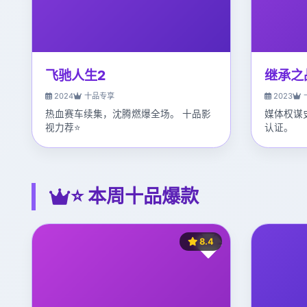
飞驰人生2
继承之
2024
十品专享
2023
热血赛车续集，沈腾燃爆全场。 十品影
媒体权谋
视力荐⭐
认证。
⭐ 本周十品爆款
8.4