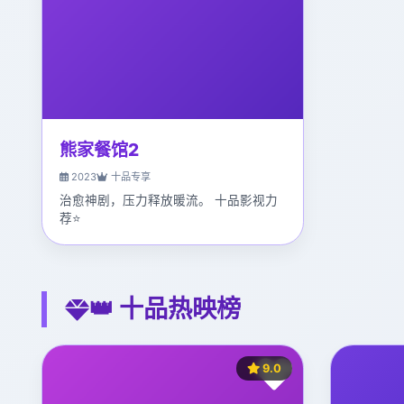
熊家餐馆2
2023
十品专享
治愈神剧，压力释放暖流。 十品影视力
荐⭐
👑 十品热映榜
9.0