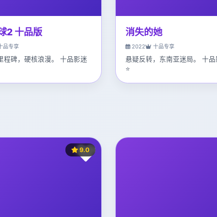
球2 十品版
消失的她
十品专享
2022
十品专享
里程碑，硬核浪漫。 十品影迷
悬疑反转，东南亚迷局。 十品
。
⭐
9.0