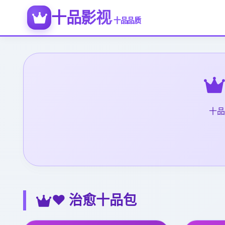
十品影视
· 十品品质
十品
❤️ 治愈十品包