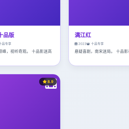
 十品版
满江红
十品专享
2023
十品专享
巅峰，视听奇观。 十品影迷高
悬疑喜剧，南宋迷局。 十品影
8.9