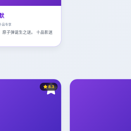
默
十品专享
，原子弹诞生之谜。 十品影迷
。
8.3