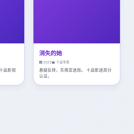
消失的她
2022
十品专享
十品影视
悬疑反转，东南亚迷局。 十品影迷高分
认证。