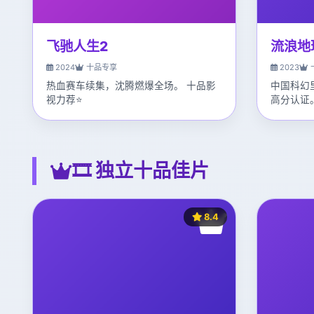
飞驰人生2
流浪地
2024
十品专享
2023
热血赛车续集，沈腾燃爆全场。 十品影
中国科幻
视力荐⭐
高分认证
🎞️ 独立十品佳片
8.4