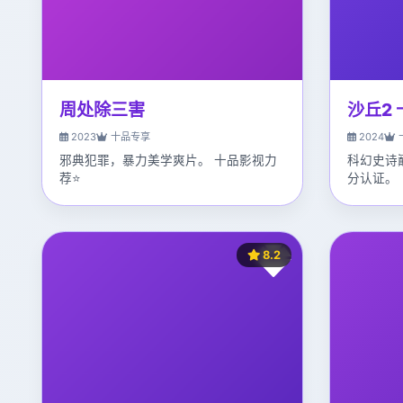
周处除三害
沙丘2
2023
十品专享
2024
邪典犯罪，暴力美学爽片。 十品影视力
科幻史诗
荐⭐
分认证。
8.2