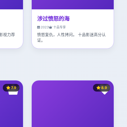
涉过愤怒的海
2023
十品专享
影视力荐
愤怒复仇，人性拷问。 十品影迷高分认
证。
7.9
8.9